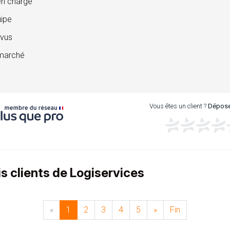
en charge
ipe
évus
 marché
Vous êtes un client ?
Déposez
is clients de Logiservices
«
1
2
3
4
5
»
Fin