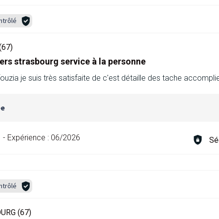
ntrôlé
67)
ers strasbourg service à la personne
uzia je suis très satisfaite de c'est détaille des tache accomplie
ée
-
Expérience :
06/2026
Sé
ntrôlé
URG (67)