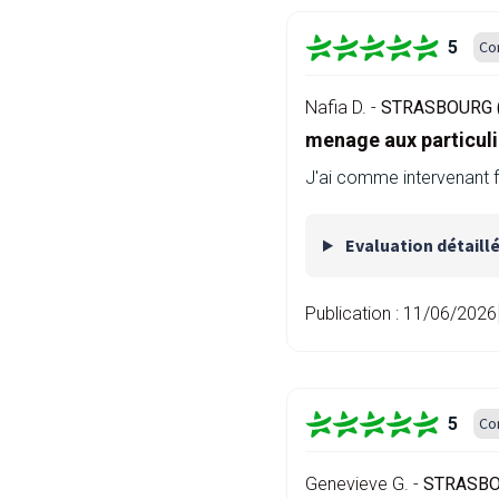
5
Co
Nafia D. -
STRASBOURG (
menage aux particuli
J'ai comme intervenant fo
Evaluation détaill
Publication :
11/06/2026
5
Co
Genevieve G. -
STRASBO