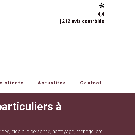
4,4
| 212 avis contrôlés
s clients
Actualités
Contact
articuliers à
vices, aide à la personne, nettoyage, ménage, etc