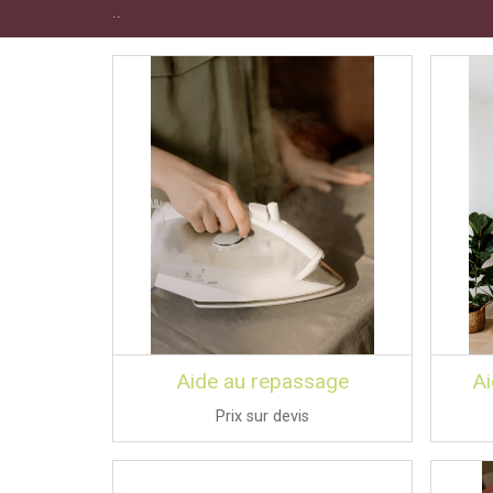
..
Aide au repassage
A
Prix sur devis