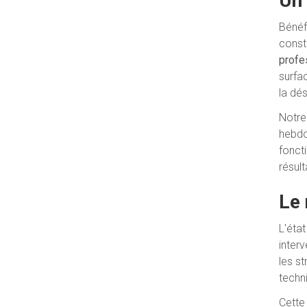
Un 
Bénéf
const
profe
surfa
la dé
Notre
hebdo
fonct
résult
Le 
L'éta
inter
les s
techn
Cette