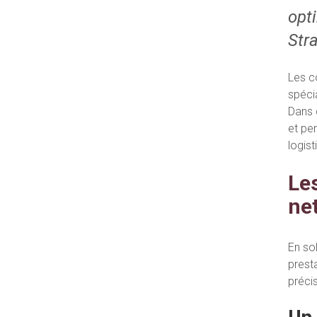
opt
Str
Les c
spécia
Dans 
et pe
logis
Le
ne
En so
prest
précis