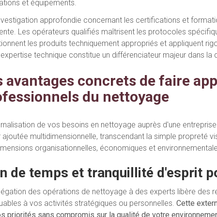
llations et équipements.
nvestigation approfondie concernant les certifications et formati
nente. Les opérateurs qualifiés maîtrisent les protocoles spécifi
tionnent les produits techniquement appropriés et appliquent ri
expertise technique constitue un différenciateur majeur dans la qu
s avantages concrets de faire app
ofessionnels du nettoyage
ernalisation de vos besoins en nettoyage auprès d'une entrepris
r ajoutée multidimensionnelle, transcendant la simple propreté vi
imensions organisationnelles, économiques et environnementale
n de temps et tranquillité d'esprit 
légation des opérations de nettoyage à des experts libère des re
ouables à vos activités stratégiques ou personnelles.
Cette exter
os priorités sans compromis sur la qualité de votre environneme