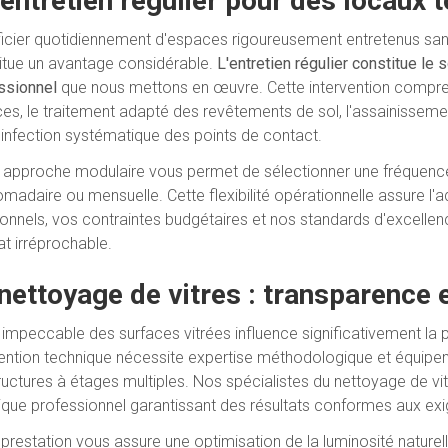
entretien régulier pour des locaux
icier quotidiennement d'espaces rigoureusement entretenus san
itue un avantage considérable.
L'entretien régulier constitue le
ssionnel
que nous mettons en œuvre. Cette intervention compr
ces, le traitement adapté des revêtements de sol, l'assainissemen
sinfection systématique des points de contact.
 approche modulaire vous permet de sélectionner une fréquence d
madaire ou mensuelle. Cette flexibilité opérationnelle assure l'a
ionnels, vos contraintes budgétaires et nos standards d'excelle
at irréprochable.
nettoyage de vitres : transparence 
t impeccable des surfaces vitrées influence significativement la 
vention technique nécessite expertise méthodologique et équipem
tructures à étages multiples. Nos spécialistes du nettoyage de vi
ique professionnel garantissant des résultats conformes aux exig
 prestation vous assure une optimisation de la luminosité nature