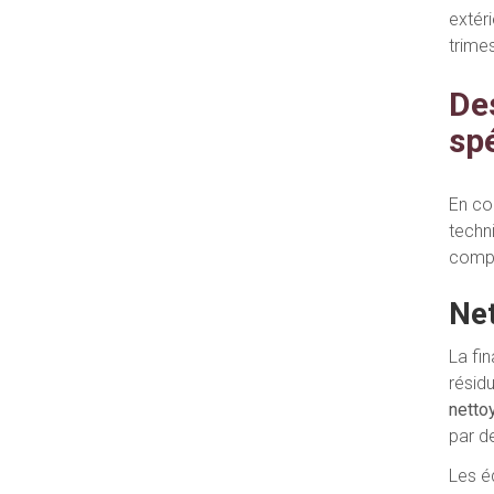
extér
trimes
De
sp
En co
techn
compé
Net
La fi
résid
netto
par d
Les é