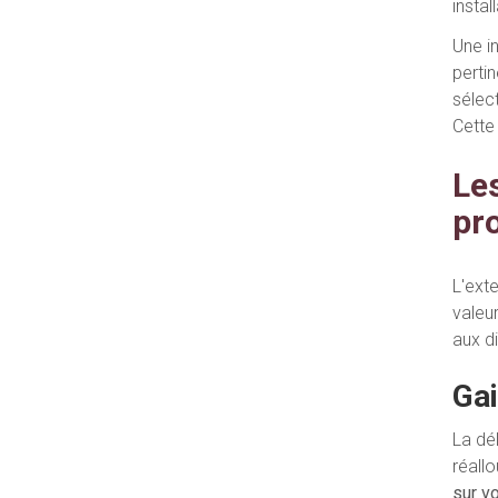
insta
Une i
perti
sélec
Cette 
Le
pr
L'ext
valeu
aux d
Gai
La dé
réall
sur v