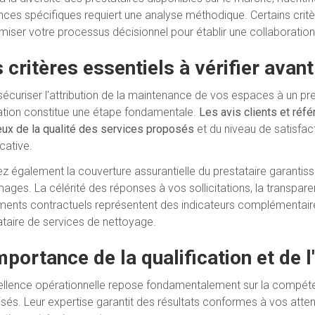
nces spécifiques requiert une analyse méthodique. Certains crit
imiser votre processus décisionnel pour établir une collaboratio
 critères essentiels à vérifier avant
sécuriser l'attribution de la maintenance de vos espaces à un pre
ation constitue une étape fondamentale.
Les avis clients et réf
eux de la qualité des services proposés
et du niveau de satisfac
icative.
iez également la couverture assurantielle du prestataire garantiss
ges. La célérité des réponses à vos sollicitations, la transparenc
ents contractuels représentent des indicateurs complémentaire
ataire de services de nettoyage.
mportance de la qualification et de 
ellence opérationnelle repose fondamentalement sur la compéte
sés. Leur expertise garantit des résultats conformes à vos attent