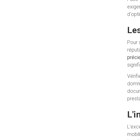
exige
d'opt
Les
Pour 
réput
préci
signif
Vérif
domma
docum
prest
L'i
L'exc
mobili