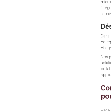
micros
intég
l'ach
Dés
Dans 
catég
et ag
Nos p
solut
colla
appli
Co
po
Face à