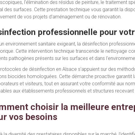
copiques, l'élimination des résidus de peinture, le traitement sp
ral des surfaces. Cette prestation technique vous garantit la di
èvement de vos projets d'aménagement ou de rénovation.
infection professionnelle pour votr
un environnement sanitaire exigeant, la désinfection professionne
orique. Cette intervention technique transcende le nettoyage con
ents pathogènes présents sur les surfaces et dans l'environneme
rotocoles de désinfection en Alsace s'appuient sur des méthodo
ions biocides homologuées. Cette démarche proactive garantit la
borateurs et visiteurs, tout en assurant votre conformité aux nor
cables aux établissements professionnels et structures recevant 
mment choisir la meilleure entre
ur vos besoins
 la diversité des prestataires disponibles sur le marché, l'identi